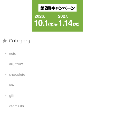
Category
nuts
dry fruits
chocolate
mix
gift
otameshi