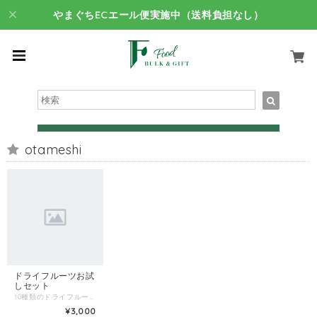
やまぐちECエール便実施中（送料負担なし）
otameshi
ドライフルーツお試
しセット
10種類のドライフルーツが楽しめるお試しセットです。 トロピカルミックス（100g）、ベリーミックス（100g）、レーズンベリーミックス（100g）。 ご自宅やお勤め先でのおやつに。また朝食時のヨーグルトに入れ、柔らかくして美味しく召し上がっていただけます。 ●トロピカルフルーツミックス パイナップル、マンゴー、バナナ、アプリコットの４種類が入っています。 ●ベリーミックス インカベリー（食用ほおずき）、ブラックマルベリー（桑の実）、ホワイトマルベリー（白桑の実）の３種類が入っています。 ●レーズンベリーミックス クランベリー、グリーンレーズン、ブラックレーズンの３種類が入っています。
¥3,000