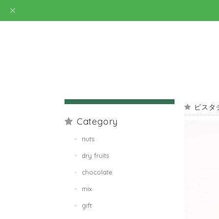
ピスタ
Category
nuts
dry fruits
chocolate
mix
gift