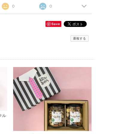
0
0
Save
通報する
クル