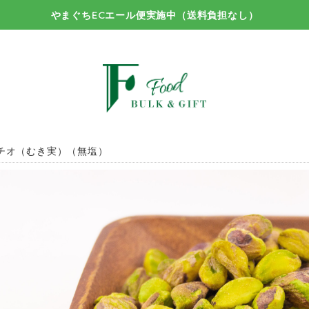
やまぐちECエール便実施中（送料負担なし）
チオ（むき実）（無塩）