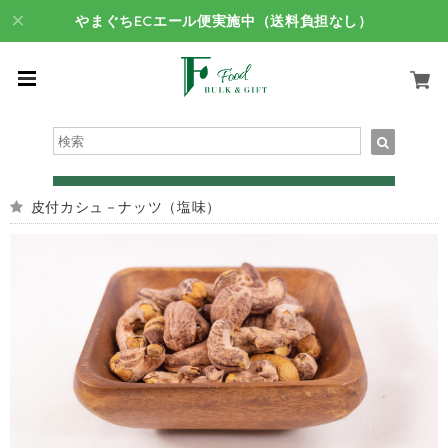
やまぐちECエール便実施中（送料負担なし）
皮付カシュ－ナッツ（塩味）