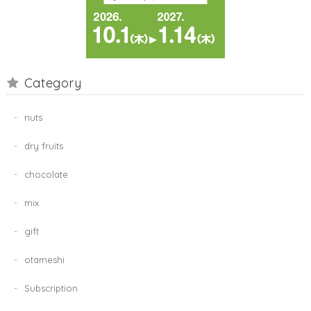
Category
nuts
dry fruits
chocolate
mix
gift
otameshi
Subscription