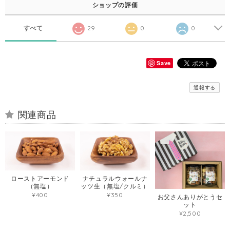
ショップの評価
すべて
29
0
0
Save
通報する
関連商品
ローストアーモンド
ナチュラルウォールナ
（無塩）
ッツ生（無塩/クルミ）
¥400
¥350
お父さんありがとうセ
ット
¥2,500